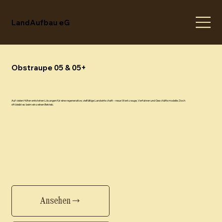
LandAufbau eG
Obstraupe 05 & 05+
Auf vielen Höfen entstehen Lösungen für eine regenerative, vielfältige Landwirtschaft – neue Werkzeuge, Verfahren und Geschäftsmodelle. Doch
oft bleibt es beim einzelnen Betrieb.
Ansehen